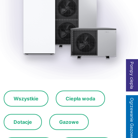
Pompy ciepła
Wszystkie
Ciepła woda
Ogrzewanie Gazowe
Dotacje
Gazowe