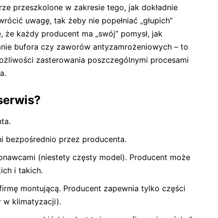
rze przeszkolone w zakresie tego, jak dokładnie
zwrócić uwagę, tak żeby nie popełniać „głupich”
, że każdy producent ma „swój” pomysł, jak
anie bufora czy zaworów antyzamrożeniowych – to
 możliwości zasterowania poszczególnymi procesami
a.
serwis?
ta.
ni bezpośrednio przez producenta.
onawcami (niestety częsty model). Producent może
ch i takich.
firmę montującą. Producent zapewnia tylko części
w klimatyzacji).