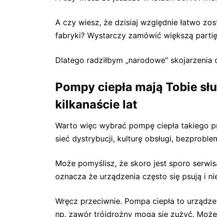
A czy wiesz, że dzisiaj względnie łatwo zo
fabryki? Wystarczy zamówić większą partię
Dlatego radziłbym „narodowe” skojarzenia 
Pompy ciepła mają Tobie sł
kilkanaście lat
Warto więc wybrać pompę ciepła takiego p
sieć dystrybucji, kulturę obsługi, bezprob
Może pomyślisz, że skoro jest sporo serwi
oznacza że urządzenia często się psują i ni
Wręcz przeciwnie. Pompa ciepła to urządze
np. zawór trójdrożny mogą się zużyć. Może pó