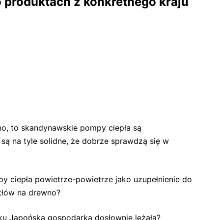
 produktach z konkretnego kraju
no, to skandynawskie pompy ciepła są
są na tyle solidne, że dobrze sprawdzą się w
py ciepła powietrze-powietrze jako uzupełnienie do
otłów na drewno?
eku Japońska gospodarka dosłownie leżała?