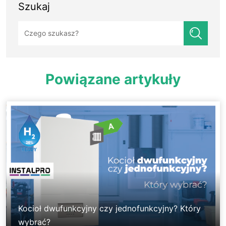
Szukaj
Szukaj:
Powiązane artykuły
Kocioł dwufunkcyjny czy jednofunkcyjny? Który
wybrać?